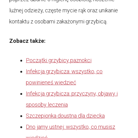
luźnej odzieży, częste mycie rąk oraz unikanie
kontaktu z osobami zakażonymi grzybicą.
Zobacz także:
Początki grzybicy paznokci
Infekcja grzybicza: wszystko, co
powinieneś wiedzieć
Infekcja grzybicza: przyczyny, objawy i
sposoby leczenia
Szczepionka doustna dla dziecka
Dno jamy ustnej: wszystko, co musisz
wiedzieć