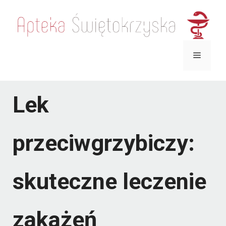
Przejdź
do
treści
Menu
Lek
przeciwgrzybiczy:
skuteczne leczenie
zakażeń