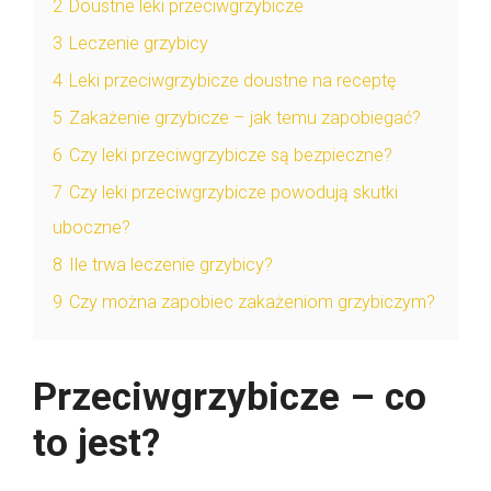
2
Doustne leki przeciwgrzybicze
3
Leczenie grzybicy
4
Leki przeciwgrzybicze doustne na receptę
5
Zakażenie grzybicze – jak temu zapobiegać?
6
Czy leki przeciwgrzybicze są bezpieczne?
7
Czy leki przeciwgrzybicze powodują skutki
uboczne?
8
Ile trwa leczenie grzybicy?
9
Czy można zapobiec zakażeniom grzybiczym?
Przeciwgrzybicze – co
to jest?