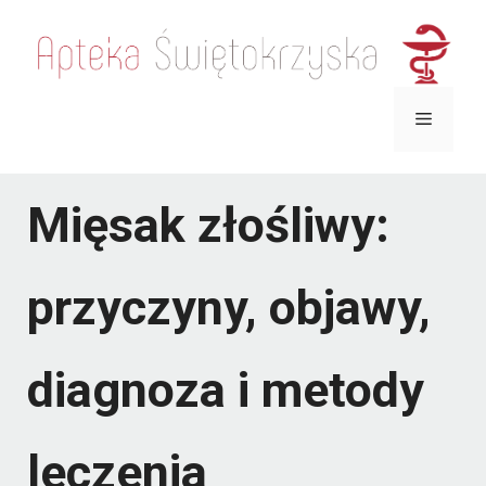
Przejdź
do
treści
Menu
Mięsak złośliwy:
przyczyny, objawy,
diagnoza i metody
leczenia