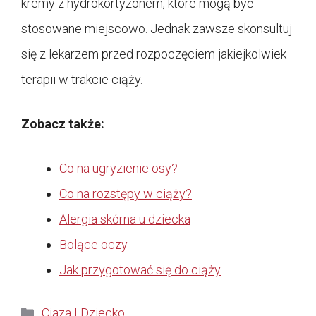
kremy z hydrokortyzonem, które mogą być
stosowane miejscowo. Jednak zawsze skonsultuj
się z lekarzem przed rozpoczęciem jakiejkolwiek
terapii w trakcie ciąży.
Zobacz także:
Co na ugryzienie osy?
Co na rozstępy w ciąży?
Alergia skórna u dziecka
Bolące oczy
Jak przygotować się do ciąży
Kategorie
Ciaza I Dziecko