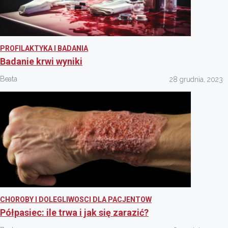
PROFILAKTYKA I BADANIA
Badanie krwi wyniki
Beata
28 grudnia, 2023
CHOROBY I DOLEGLIWOSCI DLA PACJENTOW
Półpasiec: ile trwa i jak się zarazić?