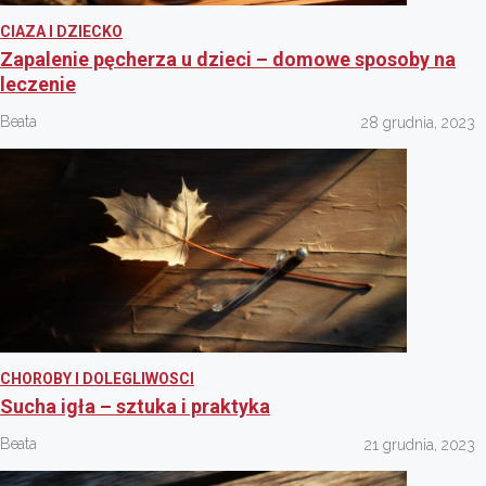
CIAZA I DZIECKO
Zapalenie pęcherza u dzieci – domowe sposoby na
leczenie
Beata
28 grudnia, 2023
CHOROBY I DOLEGLIWOSCI
Sucha igła – sztuka i praktyka
Beata
21 grudnia, 2023