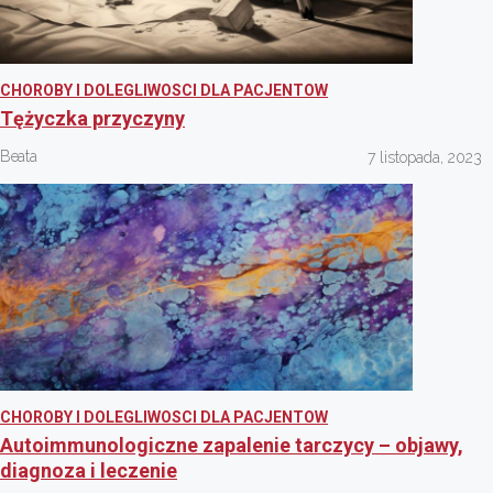
CHOROBY I DOLEGLIWOSCI DLA PACJENTOW
Tężyczka przyczyny
Beata
7 listopada, 2023
CHOROBY I DOLEGLIWOSCI DLA PACJENTOW
Autoimmunologiczne zapalenie tarczycy – objawy,
diagnoza i leczenie