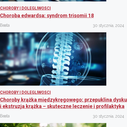
CHOROBY I DOLEGLIWOSCI
Choroba edwardsa: syndrom trisomii 18
Beata
30 stycznia, 2024
CHOROBY I DOLEGLIWOSCI
Choroby krążka międzykręgowego: przepuklina dysku
i ekstruzja krążka – skuteczne leczenie i profilaktyka
Beata
30 stycznia, 2024