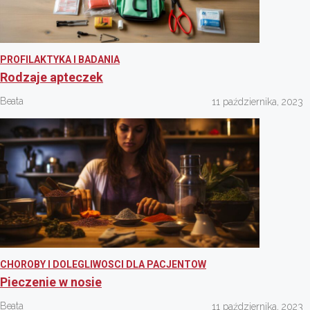
PROFILAKTYKA I BADANIA
Rodzaje apteczek
Beata
11 października, 2023
CHOROBY I DOLEGLIWOSCI DLA PACJENTOW
Pieczenie w nosie
Beata
11 października, 2023