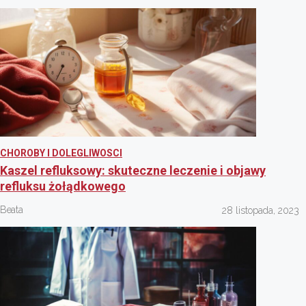
CHOROBY I DOLEGLIWOSCI
Kaszel refluksowy: skuteczne leczenie i objawy
refluksu żołądkowego
Beata
28 listopada, 2023