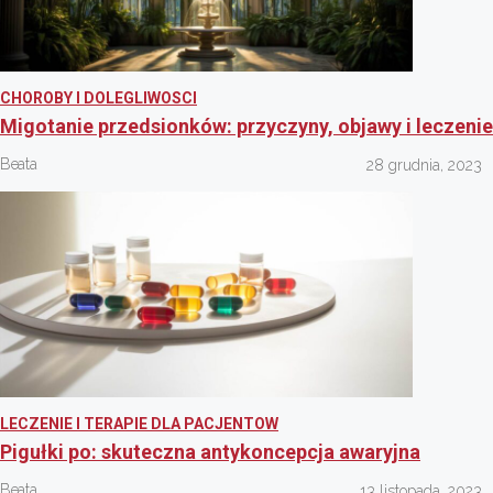
CHOROBY I DOLEGLIWOSCI
Migotanie przedsionków: przyczyny, objawy i leczenie
Beata
28 grudnia, 2023
LECZENIE I TERAPIE DLA PACJENTOW
Pigułki po: skuteczna antykoncepcja awaryjna
Beata
13 listopada, 2023