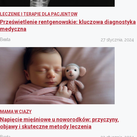
LECZENIE I TERAPIE DLA PACJENTOW
Prześwietlenie rentgenowskie: kluczowa diagnostyka
medyczna
Beata
27 stycznia, 2024
MAMA W CIAZY
Napięcie mięśniowe u noworodków: przyczyny,
objawy i skuteczne metody leczenia