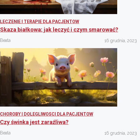
LECZENIE I TERAPIE DLA PACJENTOW
Skaza białkowa: jak leczyć i czym smarować?
Beata
16 grudnia, 2023
CHOROBY I DOLEGLIWOSCI DLA PACJENTOW
Czy świnka jest zaraźliwa?
Beata
16 grudnia, 2023