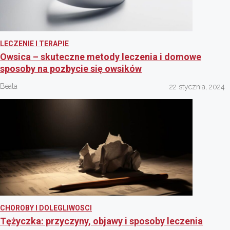
LECZENIE I TERAPIE
Owsica – skuteczne metody leczenia i domowe
sposoby na pozbycie się owsików
Beata
22 stycznia, 2024
CHOROBY I DOLEGLIWOSCI
Tężyczka: przyczyny, objawy i sposoby leczenia