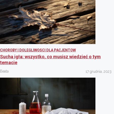
CHOROBY I DOLEGLIWOSCI DLA PACJENTOW
Sucha igła: wszystko, co musisz wiedzieć o tym
temacie
Beata
17 grudnia, 2023