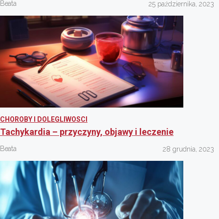
Beata
25 października, 2023
CHOROBY I DOLEGLIWOSCI
Tachykardia – przyczyny, objawy i leczenie
Beata
28 grudnia, 2023