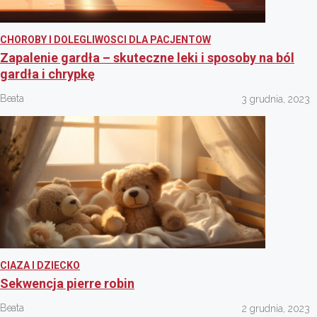
CHOROBY I DOLEGLIWOSCI DLA PACJENTOW
Zapalenie gardła – skuteczne leki i sposoby na ból
gardła i chrypkę
Beata
3 grudnia, 2023
CIAZA I DZIECKO
Sekwencja pierre robin
Beata
2 grudnia, 2023