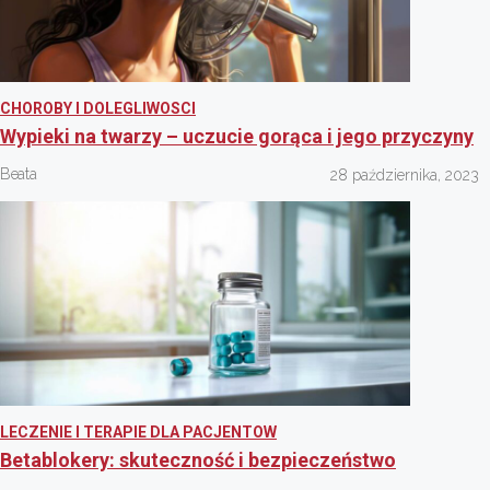
CHOROBY I DOLEGLIWOSCI
Wypieki na twarzy – uczucie gorąca i jego przyczyny
Beata
28 października, 2023
LECZENIE I TERAPIE DLA PACJENTOW
Betablokery: skuteczność i bezpieczeństwo