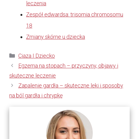
leczenia
Zespół edwardsa: trisomia chromosomu
18
Zmiany skórne u dziecka
Kategorie
Ciaza I Dziecko
Egzema na stopach – przyczyny, objawy i
skuteczne leczenie
Zapalenie gardła – skuteczne leki i sposoby
na ból gardła i chrypkę