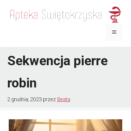
Przejdź
do
treści
Menu
Sekwencja pierre
robin
2 grudnia, 2023
przez
Beata