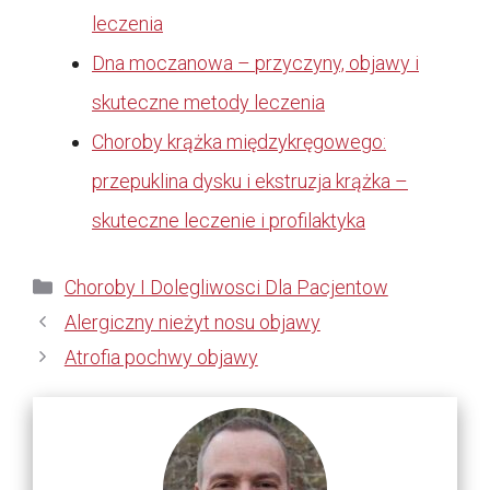
leczenia
Dna moczanowa – przyczyny, objawy i
skuteczne metody leczenia
Choroby krążka międzykręgowego:
przepuklina dysku i ekstruzja krążka –
skuteczne leczenie i profilaktyka
Kategorie
Choroby I Dolegliwosci Dla Pacjentow
Alergiczny nieżyt nosu objawy
Atrofia pochwy objawy