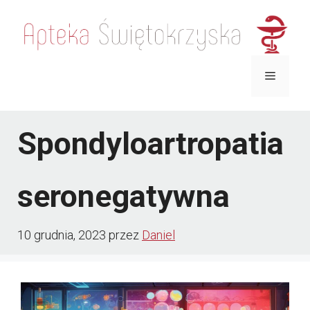
Przejdź
do
treści
Menu
Spondyloartropatia
seronegatywna
10 grudnia, 2023
przez
Daniel