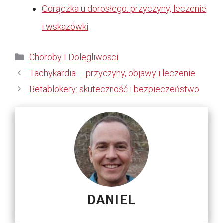
Gorączka u dorosłego: przyczyny, leczenie
i wskazówki
Kategorie
Choroby I Dolegliwosci
Tachykardia – przyczyny, objawy i leczenie
Betablokery: skuteczność i bezpieczeństwo
DANIEL