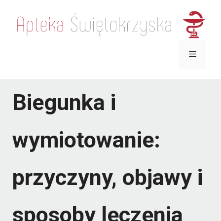
Przejdź
do
treści
Menu
Biegunka i
wymiotowanie:
przyczyny, objawy i
sposoby leczenia