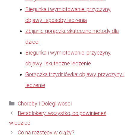
Biegunka i wymiotowanie: przyczyny,
objawy i sposoby leczenia
Zbijanie gorączki: skuteczne metody dla
dzieci
Biegunka i wymiotowanie: przyczyny,
objawy i skuteczne leczenie
Gorączka trzydniówka: objawy, przyczyny i
leczenie
Kategorie
Choroby I Dolegliwosci
Betablokery: wszystko, co powinieneś
wiedzieć
Co na rozstępy w ciąży?