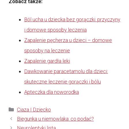
Zobacz także:
Ból ucha u dziecka bez gorączki: przyczyny
i domowe sposoby leczenia
Zapalenie pęcherza u dzieci – domowe
sposoby na leczenie
Zapalenie gardła leki
Dawkowanie paracetamolu dla dzieci:
skuteczne leczenie gorączki i bólu
Apteczka dla noworodka
Kategorie
Ciaza I Dziecko
Biegunka u niemowlaka: co podać?
Neuroleptyki lista