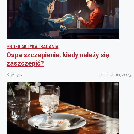
PROFILAKTYKA I BADANIA
Ospa szczepienie: kiedy należy się
zaszczepić?
Krystyna
23 grudnia, 2023