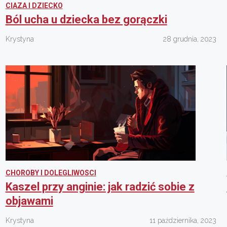
CIAZA I DZIECKO
Ból ucha u dziecka bez gorączki
Krystyna
28 grudnia, 2023
CHOROBY I DOLEGLIWOSCI
Kaszel przy anginie: jak radzić sobie z
objawami
Krystyna
11 października, 2023