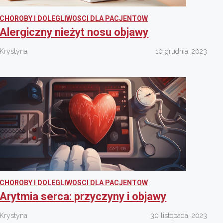
CHOROBY I DOLEGLIWOSCI DLA PACJENTOW
Alergiczny nieżyt nosu objawy
Krystyna
10 grudnia, 2023
CHOROBY I DOLEGLIWOSCI DLA PACJENTOW
Arytmia serca: przyczyny i objawy
Krystyna
30 listopada, 2023