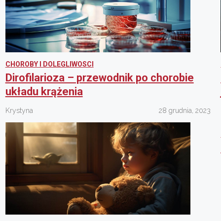
CHOROBY I DOLEGLIWOSCI
Dirofilarioza – przewodnik po chorobie
układu krążenia
Krystyna
28 grudnia, 2023