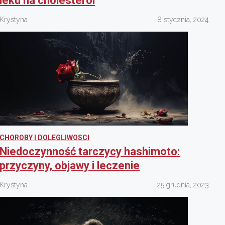
leku na cholesterol
Krystyna
8 stycznia, 2024
CHOROBY I DOLEGLIWOSCI
Niedoczynność tarczycy hashimoto:
przyczyny, objawy i leczenie
Krystyna
25 grudnia, 2023