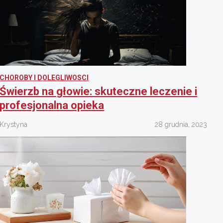
CHOROBY I DOLEGLIWOSCI
Świerzb na głowie: skuteczne leczenie i
profesjonalna opieka
Krystyna
28 grudnia, 2023