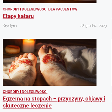
CHOROBY I DOLEGLIWOSCI DLA PACJENTOW
Etapy kataru
Krystyna
28 grudnia, 2023
CHOROBY I DOLEGLIWOSCI
Egzema na stopach – przyczyny, objawy i
skuteczne leczenie