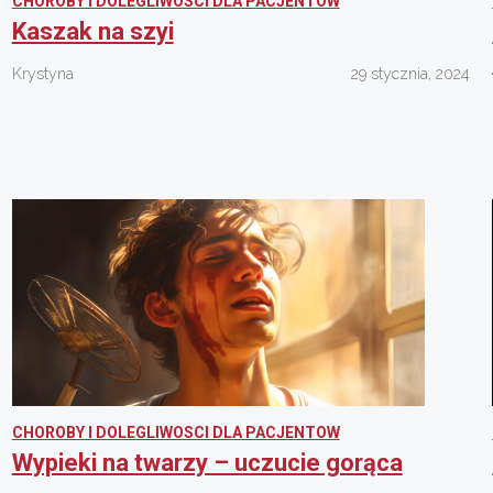
CHOROBY I DOLEGLIWOSCI DLA PACJENTOW
Kaszak na szyi
Krystyna
29 stycznia, 2024
CHOROBY I DOLEGLIWOSCI DLA PACJENTOW
Wypieki na twarzy – uczucie gorąca