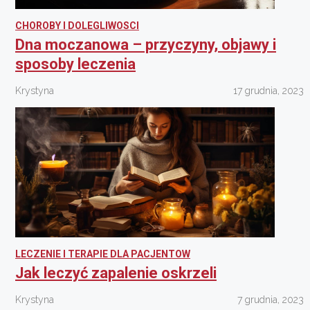
CHOROBY I DOLEGLIWOSCI
Dna moczanowa – przyczyny, objawy i
sposoby leczenia
Krystyna
17 grudnia, 2023
LECZENIE I TERAPIE DLA PACJENTOW
Jak leczyć zapalenie oskrzeli
Krystyna
7 grudnia, 2023