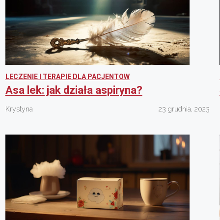
LECZENIE I TERAPIE DLA PACJENTOW
Asa lek: jak działa aspiryna?
Krystyna
23 grudnia, 2023