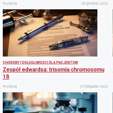
Krystyna
28 grudnia, 2023
CHOROBY I DOLEGLIWOSCI DLA PACJENTOW
Zespół edwardsa: trisomia chromosomu
18
Krystyna
17 listopada, 2023