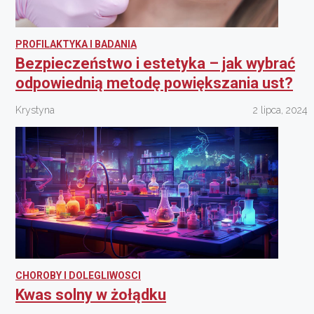
PROFILAKTYKA I BADANIA
Bezpieczeństwo i estetyka – jak wybrać
odpowiednią metodę powiększania ust?
Krystyna
2 lipca, 2024
CHOROBY I DOLEGLIWOSCI
Kwas solny w żołądku