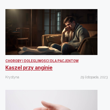
CHOROBY I DOLEGLIWOSCI DLA PACJENTOW
Kaszel przy anginie
Krystyna
29 listopada, 2023