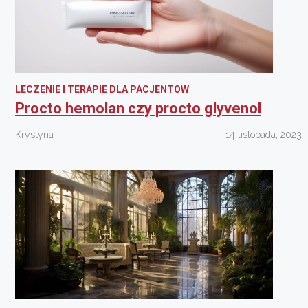
LECZENIE I TERAPIE DLA PACJENTOW
Procto hemolan czy procto glyvenol
Krystyna
14 listopada, 2023