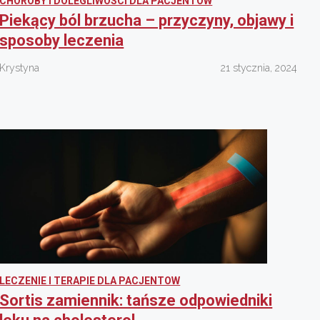
CHOROBY I DOLEGLIWOSCI DLA PACJENTOW
Piekący ból brzucha – przyczyny, objawy i
sposoby leczenia
Krystyna
21 stycznia, 2024
LECZENIE I TERAPIE DLA PACJENTOW
Sortis zamiennik: tańsze odpowiedniki