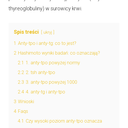
thyreoglobuliny) w surowicy krwi.
Spis treści
ukryj
1
Anty-tpo i anty-tg: co to jest?
2
Hashimoto wyniki badań: co oznaczają?
2.1
1. anty-tpo powyżej normy
2.2
2. tsh anty-tpo
2.3
3. anty-tpo powyżej 1000
2.4
4. anty-tg i anty-tpo
3
Wnioski
4
Faqs
4.1
Czy wysoki poziom anty-tpo oznacza