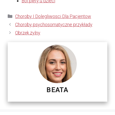
Ból pięty u dzieci
Kategorie
Choroby I Dolegliwosci Dla Pacjentow
Choroby psychosomatyczne przykłady
Obrzęk żylny
BEATA