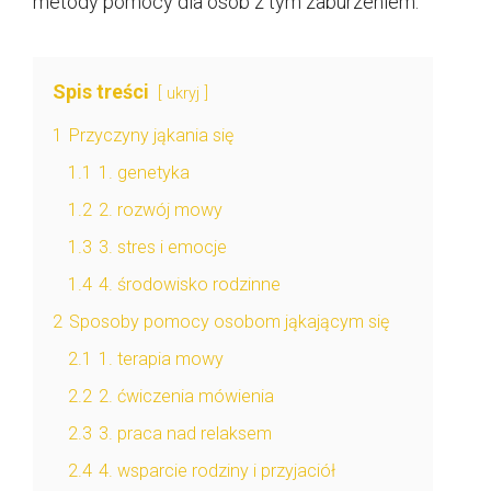
metody pomocy dla osób z tym zaburzeniem.
Spis treści
ukryj
1
Przyczyny jąkania się
1.1
1. genetyka
1.2
2. rozwój mowy
1.3
3. stres i emocje
1.4
4. środowisko rodzinne
2
Sposoby pomocy osobom jąkającym się
2.1
1. terapia mowy
2.2
2. ćwiczenia mówienia
2.3
3. praca nad relaksem
2.4
4. wsparcie rodziny i przyjaciół