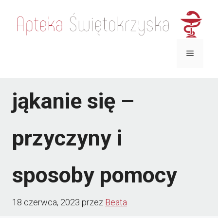
Przejdź
do
treści
Menu
jąkanie się –
przyczyny i
sposoby pomocy
18 czerwca, 2023
przez
Beata