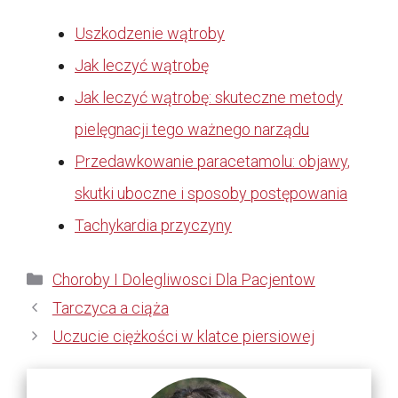
Uszkodzenie wątroby
Jak leczyć wątrobę
Jak leczyć wątrobę: skuteczne metody
pielęgnacji tego ważnego narządu
Przedawkowanie paracetamolu: objawy,
skutki uboczne i sposoby postępowania
Tachykardia przyczyny
Kategorie
Choroby I Dolegliwosci Dla Pacjentow
Tarczyca a ciąża
Uczucie ciężkości w klatce piersiowej