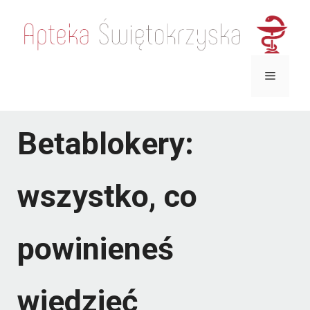
Przejdź
do
treści
Menu
Betablokery:
wszystko, co
powinieneś
wiedzieć