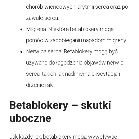
chorób wieńcowych, arytmii serca oraz po
zawale serca.
Migrena: Niektóre betablokery mogą
pomóc w zapobieganiu napadom migreny.
Nerwica serca: Betablokery mogą być
używane do łagodzenia objawów nerwic
serca, takich jak nadmierna ekscytacja i
drżenie rąk.
Betablokery – skutki
uboczne
Jak każdy lek, betablokery mogą wywoływać