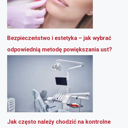
Bezpieczeństwo i estetyka – jak wybrać
odpowiednią metodę powiększania ust?
Jak często należy chodzić na kontrolne