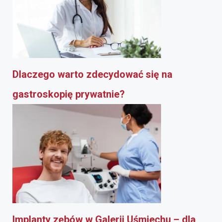
Dlaczego warto zdecydować się na
gastroskopię prywatnie?
Implanty zębów w Galerii Uśmiechu – dla