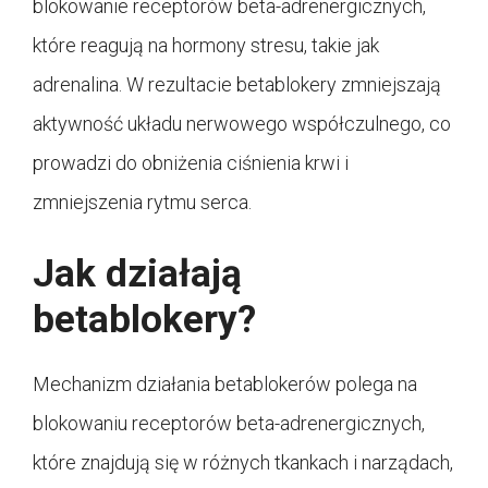
blokowanie receptorów beta-adrenergicznych,
które reagują na hormony stresu, takie jak
adrenalina. W rezultacie betablokery zmniejszają
aktywność układu nerwowego współczulnego, co
prowadzi do obniżenia ciśnienia krwi i
zmniejszenia rytmu serca.
Jak działają
betablokery?
Mechanizm działania betablokerów polega na
blokowaniu receptorów beta-adrenergicznych,
które znajdują się w różnych tkankach i narządach,