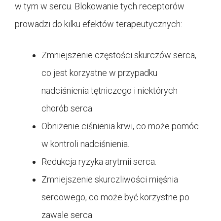
w tym w sercu. Blokowanie tych receptorów
prowadzi do kilku efektów terapeutycznych:
Zmniejszenie częstości skurczów serca,
co jest korzystne w przypadku
nadciśnienia tętniczego i niektórych
chorób serca.
Obniżenie ciśnienia krwi, co może pomóc
w kontroli nadciśnienia.
Redukcja ryzyka arytmii serca.
Zmniejszenie skurczliwości mięśnia
sercowego, co może być korzystne po
zawale serca.