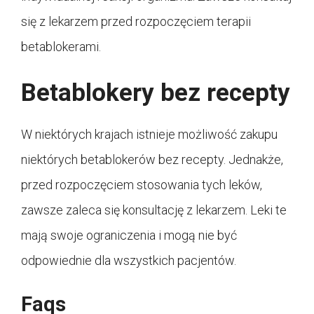
się z lekarzem przed rozpoczęciem terapii
betablokerami.
Betablokery bez recepty
W niektórych krajach istnieje możliwość zakupu
niektórych betablokerów bez recepty. Jednakże,
przed rozpoczęciem stosowania tych leków,
zawsze zaleca się konsultację z lekarzem. Leki te
mają swoje ograniczenia i mogą nie być
odpowiednie dla wszystkich pacjentów.
Faqs