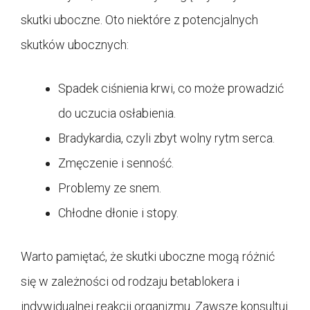
skutki uboczne. Oto niektóre z potencjalnych
skutków ubocznych:
Spadek ciśnienia krwi, co może prowadzić
do uczucia osłabienia.
Bradykardia, czyli zbyt wolny rytm serca.
Zmęczenie i senność.
Problemy ze snem.
Chłodne dłonie i stopy.
Warto pamiętać, że skutki uboczne mogą różnić
się w zależności od rodzaju betablokera i
indywidualnej reakcji organizmu. Zawsze konsultuj