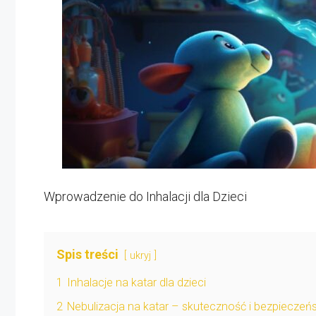
Wprowadzenie do Inhalacji dla Dzieci
Spis treści
ukryj
1
Inhalacje na katar dla dzieci
2
Nebulizacja na katar – skuteczność i bezpieczeń