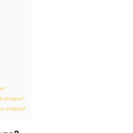
ie?
b inhalator?
 i inhalacji?